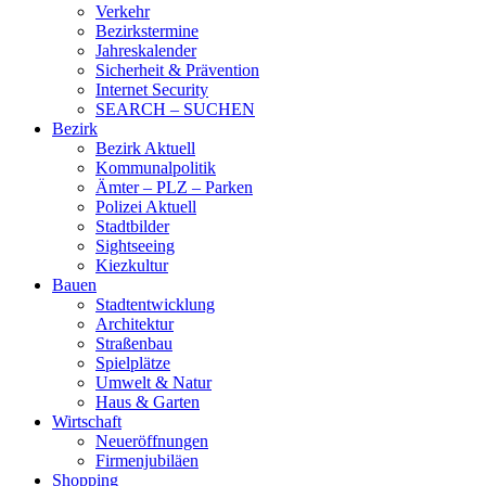
Verkehr
Bezirkstermine
Jahreskalender
Sicherheit & Prävention
Internet Security
SEARCH – SUCHEN
Bezirk
Bezirk Aktuell
Kommunalpolitik
Ämter – PLZ – Parken
Polizei Aktuell
Stadtbilder
Sightseeing
Kiezkultur
Bauen
Stadtentwicklung
Architektur
Straßenbau
Spielplätze
Umwelt & Natur
Haus & Garten
Wirtschaft
Neueröffnungen
Firmenjubiläen
Shopping