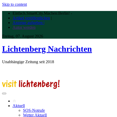
Skip to content
Einfach.SmartCity.Machen:Berlin!
-
Artikel veröffentlichen
|
Anzeige aufgeben |
Autor werden
Freitag, 07. August 2026
Lichtenberg Nachrichten
Unabhängige Zeitung seit 2018
Aktuell
SOS-Notrufe
Wetter Aktuell