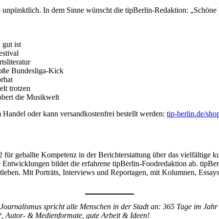
 unpünktlich. In dem Sinne wünscht die tipBerlin-Redaktion: „Schöne
gut ist
stival
­literatur
oße Bundesliga-Kick
rhat
lt trotzen
obert die Musikwelt
 Handel oder kann versandkostenfrei bestellt werden:
tip-berlin.de/sho
72 für geballte Kompetenz in der Berichterstattung über das vielfältig
 Entwicklungen bildet die erfahrene tipBerlin-Foodredaktion ab. tipBer
leben. Mit Porträts, Interviews und Reportagen, mit Kolumnen, Essays 
Journalismus spricht alle Menschen in der Stadt an: 365 Tage im Jahr
*, Autor- & Medienformate, gute Arbeit & Ideen!