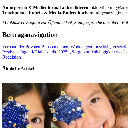
Autorperson & Medienformat akkreditieren:
akkreditierung@anze
Touchpoints, Rubrik & Media-Budget buchen:
info@anzeigio.de
*)
Inklusiver Zugang zur Öffentlichkeit, Stadtgespräche anstoßen, Polit
Beitragsnavigation
Verband der Privaten Bausparkassen: Wohneigentum schlägt gesetzli
Postbank Jugend-Digitalstudie 2025: „Sorge vor Abhängigkeit wächs
Redaktion
Ähnliche Artikel