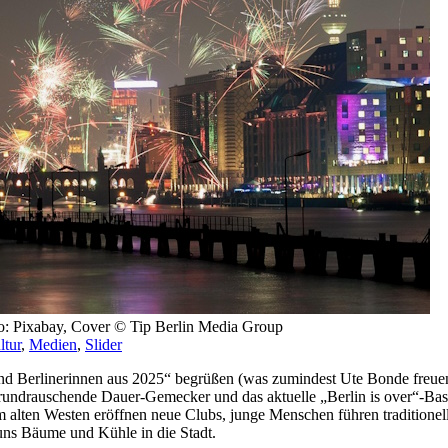
oto: Pixabay, Cover © Tip Berlin Media Group
ltur
,
Medien
,
Slider
und Berlinerinnen aus 2025“ begrüßen (was zumindest Ute Bonde freuen 
s grundrauschende Dauer-Gemecker und das aktuelle „Berlin is over“-Bas
 Im alten Westen eröffnen neue Clubs, junge Menschen führen traditione
 uns Bäume und Kühle in die Stadt.