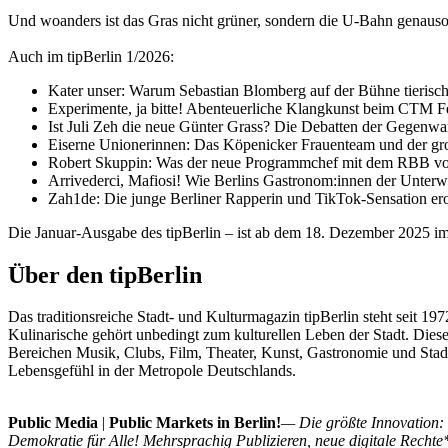
Und woanders ist das Gras nicht grüner, sondern die U-Bahn genauso
Auch im tipBerlin 1/2026:
Kater unser: Warum Sebastian Blomberg auf der Bühne tierisch 
Experimente, ja bitte! Abenteuerliche Klangkunst beim CTM Fe
Ist Juli Zeh die neue Günter Grass? Die Debatten der Gegenwarts
Eiserne Unionerinnen: Das Köpenicker Frauenteam und der gr
Robert Skuppin: Was der neue Programmchef mit dem RBB vo
Arrivederci, Mafiosi! Wie Berlins Gastronom:innen der Unterwe
Zah1de: Die junge Berliner Rapperin und TikTok-Sensation er
Die Januar-Ausgabe des tipBerlin – ist ab dem 18. Dezember 2025 im
Über den tipBerlin
Das traditionsreiche Stadt- und Kulturmagazin tipBerlin steht seit 19
Kulinarische gehört unbedingt zum kulturellen Leben der Stadt. Diese
Bereichen Musik, Clubs, Film, Theater, Kunst, Gastronomie und Stadt
Lebensgefühl in der Metropole Deutschlands.
Public Media
|
Public Markets in Berlin!
— Die größte Innovation: 
Demokratie für Alle! Mehrsprachig Publizieren, neue digitale Rechte