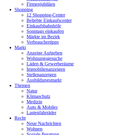
Firmenjubiläen
Shopping
12 Shopping-Center
Beliebte Einkaufscenter
Einkaufsbahnhöfe
Sonntags einkaufen
Märkte im Bezirk
Verbrauchertipps
Markt
Anzeige Aufgeben
Wohnungsgesuche
Läden & Gewerberäume
Immobilienanzeigen
Stellenanzeigen
Ausbildungsmarkt
Themen
Natur
Klimaschutz
Medizin
Auto & Mobiles
Lastenfahrräder
Recht
Neue Nachrichten
Wohnen
Soziale Beratung