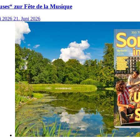
ses“ zur Fête de la Musique
i 2026
21. Juni 2026