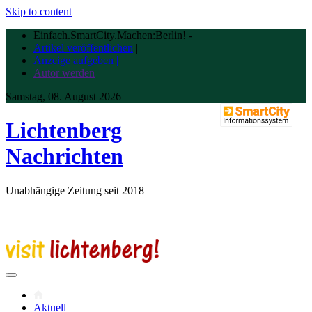
Skip to content
Einfach.SmartCity.Machen:Berlin!
-
Artikel veröffentlichen
|
Anzeige aufgeben |
Autor werden
Samstag, 08. August 2026
Lichtenberg
Nachrichten
Unabhängige Zeitung seit 2018
Aktuell