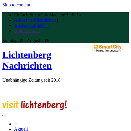
Skip to content
Einfach.SmartCity.Machen:Berlin!
-
Artikel veröffentlichen
|
Anzeige aufgeben |
Autor werden
Sonntag, 09. August 2026
Lichtenberg
Nachrichten
Unabhängige Zeitung seit 2018
Aktuell