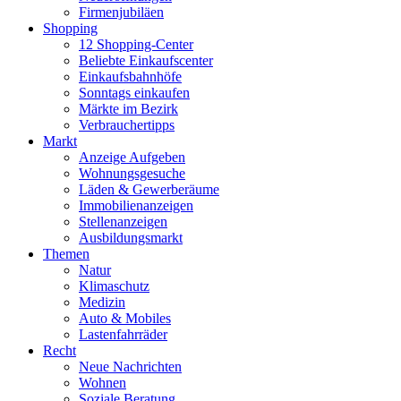
Firmenjubiläen
Shopping
12 Shopping-Center
Beliebte Einkaufscenter
Einkaufsbahnhöfe
Sonntags einkaufen
Märkte im Bezirk
Verbrauchertipps
Markt
Anzeige Aufgeben
Wohnungsgesuche
Läden & Gewerberäume
Immobilienanzeigen
Stellenanzeigen
Ausbildungsmarkt
Themen
Natur
Klimaschutz
Medizin
Auto & Mobiles
Lastenfahrräder
Recht
Neue Nachrichten
Wohnen
Soziale Beratung