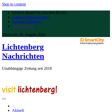
Skip to content
Einfach.SmartCity.Machen:Berlin!
-
Artikel veröffentlichen
|
Anzeige aufgeben |
Autor werden
Mittwoch, 05. August 2026
Lichtenberg
Nachrichten
Unabhängige Zeitung seit 2018
Aktuell