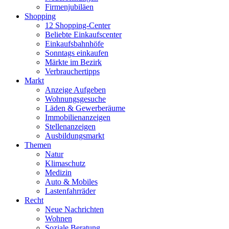
Firmenjubiläen
Shopping
12 Shopping-Center
Beliebte Einkaufscenter
Einkaufsbahnhöfe
Sonntags einkaufen
Märkte im Bezirk
Verbrauchertipps
Markt
Anzeige Aufgeben
Wohnungsgesuche
Läden & Gewerberäume
Immobilienanzeigen
Stellenanzeigen
Ausbildungsmarkt
Themen
Natur
Klimaschutz
Medizin
Auto & Mobiles
Lastenfahrräder
Recht
Neue Nachrichten
Wohnen
Soziale Beratung