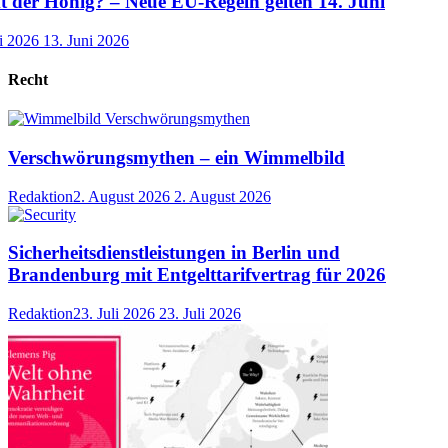
der Honig? – Neue EU-Regeln gelten 14. Juni
i 2026
13. Juni 2026
Recht
Verschwörungsmythen – ein Wimmelbild
Redaktion
2. August 2026
2. August 2026
Sicherheitsdienstleistungen in Berlin und
Brandenburg mit Entgelttarifvertrag für 2026
Redaktion
23. Juli 2026
23. Juli 2026