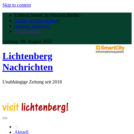
Skip to content
Einfach.SmartCity.Machen:Berlin!
-
Artikel veröffentlichen
|
Anzeige aufgeben |
Autor werden
Samstag, 08. August 2026
Lichtenberg
Nachrichten
Unabhängige Zeitung seit 2018
Aktuell