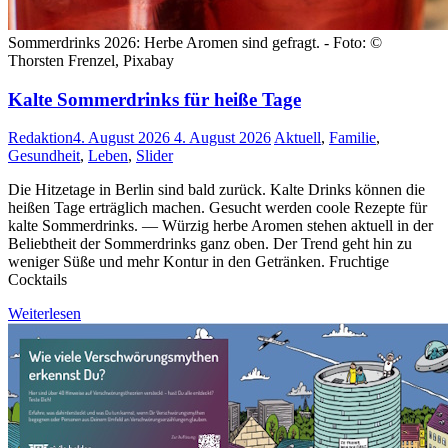
Sommerdrinks 2026: Herbe Aromen sind gefragt. - Foto: ©
Thorsten Frenzel, Pixabay
Kalte Sommerdrinks für heiße Tage
Redaktion
4. August 2026
4. August 2026
Aktuell
,
Familie
,
Gesundheit
,
Leben
,
Slider
Die Hitzetage in Berlin sind bald zurück. Kalte Drinks können die
heißen Tage erträglich machen. Gesucht werden coole Rezepte für
kalte Sommerdrinks. — Würzig herbe Aromen stehen aktuell in der
Beliebtheit der Sommerdrinks ganz oben. Der Trend geht hin zu
weniger Süße und mehr Kontur in den Getränken. Fruchtige
Cocktails
Weiterlesen