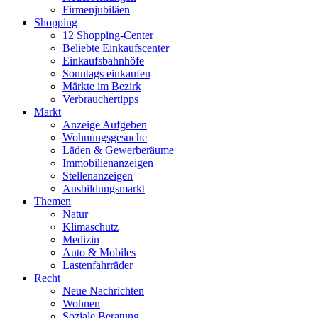
Firmenjubiläen
Shopping
12 Shopping-Center
Beliebte Einkaufscenter
Einkaufsbahnhöfe
Sonntags einkaufen
Märkte im Bezirk
Verbrauchertipps
Markt
Anzeige Aufgeben
Wohnungsgesuche
Läden & Gewerberäume
Immobilienanzeigen
Stellenanzeigen
Ausbildungsmarkt
Themen
Natur
Klimaschutz
Medizin
Auto & Mobiles
Lastenfahrräder
Recht
Neue Nachrichten
Wohnen
Soziale Beratung