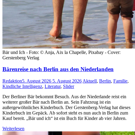
Bär und Ich - Foto: © Anja, Aix la Chapelle, Pixabay - Cover:
Gerstenberg Verlag
Bärenreise nach Berlin aus den Niederlanden
Redaktion
5. August 2026
5. August 2026
Aktuell
,
Berlin
,
Familie
,
Kindliche Intelligenz
,
Literatur
,
Slider
Der Berliner Bär bekommt Besuch. Aus der Niederlande reist ein
weiterer großer Bär nach Berlin an. Sein Fahrzeug ist ein
außergewöhnliches Kinderbuch. Der Gerstenberg-Verlag hat dieses
Kinderbuch im Gepäck. Ab sofort steht es nun auch in Berlin zum
Kauf bereit. „Bär und ich“ ist ein Buch für Kinder ab vier Jahren.
Weiterlesen