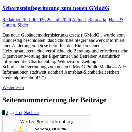
Schornsteinfegerinnung zum neuen GModG
Redaktion
26. Juli 2026
26. Juli 2026
Aktuell
,
Baumarkt
,
Haus &
Garten
,
Slider
Das neue Gebäudemodernisierungsgesetz ( GModG ) wurde vom
Bundestag beschlossen: das Schornsteinfegerhandwerk informiert
über Änderungen. Diese betreffen den Einbau neuer
Heizungsanlagen, eine verpflichtende Beratung und erfordern mehr
Eigenverantwortung der Eigentümer und Betreiber. Ausführlich
informiert die Charlottenburg Wilmersdorf Zeitung:
Schornsteinfegerinnung zum neuen GModG Public Media — Alle
Informationen stadtweit sichtbar! Amtsblatt-Sichtbarkeit sichert
Generalprävention!* *)
Weiterlesen
Seitennummerierung der Beiträge
1
2
…
253
Nächste
Wetter Berlin-Lichtenberg
Samstag, 08.08.2026