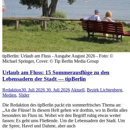
tipBerlin: Urlaub am Fluss - Ausgabe August 2026 - Foto: ©
Michael Springer, Cover: © Tip Berlin Media Group
Urlaub am Fluss: 15 Sommerausflüge zu den
Lebensadern der Stadt — tipBerlin
Redaktion
30. Juli 2026
30. Juli 2026
Aktuell
,
Bezirk Lichtenberg
,
Medien
,
Slider
Die Redaktion des tipBerlin packt ein sommerfrisches Thema an:
„An die Flüsse! In diesem Heft gehen wir dorthin, wo in Berlin alles
besonders im Fluss ist. Wobei wir den Begriff ruhig etwas weiter
fassen: Es geht ums Fließende. Um die Lebensadern der Stadt. Um
die Spree, Havel und Dahme, aber auch