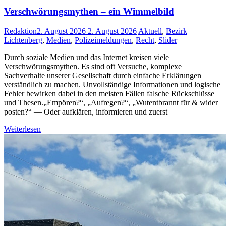
Verschwörungsmythen – ein Wimmelbild
Redaktion
2. August 2026
2. August 2026
Aktuell
,
Bezirk
Lichtenberg
,
Medien
,
Polizeimeldungen
,
Recht
,
Slider
Durch soziale Medien und das Internet kreisen viele
Verschwörungsmythen. Es sind oft Versuche, komplexe
Sachverhalte unserer Gesellschaft durch einfache Erklärungen
verständlich zu machen. Unvollständige Informationen und logische
Fehler bewirken dabei in den meisten Fällen falsche Rückschlüsse
und Thesen.„Empören?“, „Aufregen?“, „Wutentbrannt für & wider
posten?“ — Oder aufklären, informieren und zuerst
Weiterlesen