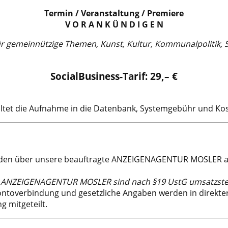
Termin / Veranstaltung / Premiere
V O R A N K Ü N D I G E N
für gemeinnützige Themen, Kunst, Kultur, Kommunalpolitik, S
SocialBusiness-Tarif: 29,– €
altet die Aufnahme in die Datenbank, Systemgebühr und Kos
en über unsere beauftragte ANZEIGENAGENTUR MOSLER abg
 ANZEIGENAGENTUR MOSLER sind nach §19 UstG umsatzsteu
ontoverbindung und gesetzliche Angaben werden in direkte
g mitgeteilt.