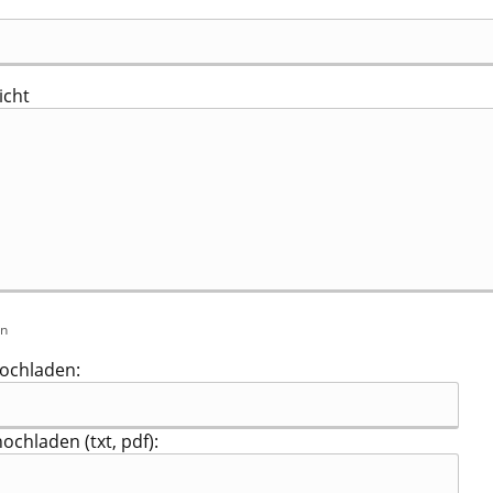
icht
en
hochladen:
ochladen (txt, pdf):