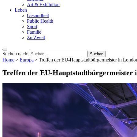
Art & Exhibition
Leben
Gesundheit
Public Health
Sport
Familie
Zu Zweit
Suchen nach:
Home
>
Europa
>
Treffen der EU-Hauptstadtbürgermeister in Londo
Treffen der EU-Hauptstadtbürgermeister 