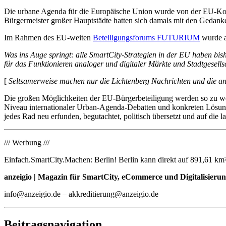
Die urbane Agenda für die Europäische Union wurde von der EU-Kom
Bürgermeister großer Hauptstädte hatten sich damals mit den Gedank
Im Rahmen des EU-weiten
Beteiligungsforums FUTURIUM
wurde 
Was ins Auge springt: alle SmartCity-Strategien in der EU haben bishe
für das Funktionieren analoger und digitaler Märkte und Stadtgesells
[
Seltsamerweise machen nur die Lichtenberg Nachrichten und die 
Die großen Möglichkeiten der EU-Bürgerbeteiligung werden so zu weni
Niveau internationaler Urban-Agenda-Debatten und konkreten Lösungs
jedes Rad neu erfunden, begutachtet, politisch übersetzt und auf di
/// Werbung ///
Einfach.SmartCity.Machen: Berlin! Berlin kann direkt auf 891,61 km²
anzeigio | Magazin für SmartCity, eCommerce und Digitalisierun
info@anzeigio.de – akkreditierung@anzeigio.de
Beitragsnavigation