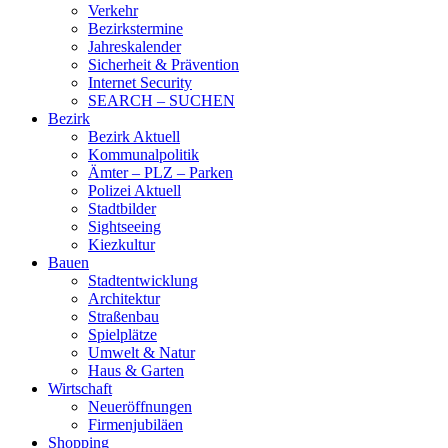
Verkehr
Bezirkstermine
Jahreskalender
Sicherheit & Prävention
Internet Security
SEARCH – SUCHEN
Bezirk
Bezirk Aktuell
Kommunalpolitik
Ämter – PLZ – Parken
Polizei Aktuell
Stadtbilder
Sightseeing
Kiezkultur
Bauen
Stadtentwicklung
Architektur
Straßenbau
Spielplätze
Umwelt & Natur
Haus & Garten
Wirtschaft
Neueröffnungen
Firmenjubiläen
Shopping