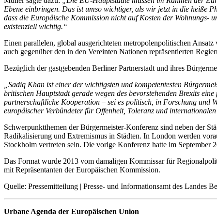
Müller sagte dazu:
„Die EU-Hauptstädte müssen im Rahmen der Europ
Ebene einbringen. Das ist umso wichtiger, als wir jetzt in die heiß
dass die Europäische Kommission nicht auf Kosten der Wohnungs- und
existenziell wichtig.“
Einen parallelen, global ausgerichteten metropolenpolitischen Ansatz 
auch gegenüber den in den Vereinten Nationen repräsentierten Regie
Bezüglich der gastgebenden Berliner Partnerstadt und ihres Bürgermei
„Sadiq Khan ist einer der wichtigsten und kompetentesten Bürgermeis
britischen Hauptstadt gerade wegen des bevorstehenden Brexits eine
partnerschaftliche Kooperation – sei es politisch, in Forschung und W
europäischer Verbündeter für Offenheit, Toleranz und internationale
Schwerpunktthemen der Bürgermeister-Konferenz sind neben der Stä
Radikalisierung und Extremismus in Städten. In London werden vorauss
Stockholm vertreten sein. Die vorige Konferenz hatte im September 2
Das Format wurde 2013 vom damaligen Kommissar für Regionalpoliti
mit Repräsentanten der Europäischen Kommission.
Quelle: Pressemitteilung | Presse- und Informationsamt des Landes Be
Urbane Agenda der Europäischen Union