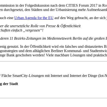
mission in der Folgediskussion nach dem CITIES Forum 2017 in Rotte
en durchgesetzt, den Städten und der Urbanisierung mehr Aufmerksamk
auch eine
Urban Agenda for the EU
auf den Weg gebracht, an der sich 
r die unersetzliche Rolle von Presse & Öffentlichkeit
chaften einfach „vergessen“!
anderen 11 Bezirks-Zeitungen im Mediennetzwerk Berlin auf die gro
g genutzt. In der Öffentlichkeit wird ein falsches und distanziertes 
strategien und dem alltäglichen Berliner Kommunal- und Stadtentwick
e lange Bank geschoben werden! Viele machbare Lösungen sind praktisch
 Fläche SmartCity-Lösungen mit Internet und Internet der Dinge (Iot-
g der Stadt