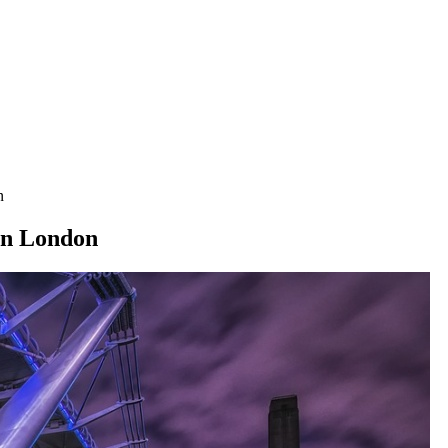
n
in London