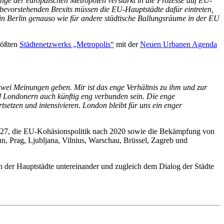
 der europäischen Metropolen verstärkt in die Prozesse auf EU-
 bevorstehenden Brexits müssen die EU-Hauptstädte dafür eintreten,
in Berlin genauso wie für andere städtische Ballungsräume in der EU
größten
Städtenetzwerks „Metropolis“
mit der
Neuen Urbanen Agenda
zwei Meinungen geben. Mir ist das enge Verhältnis zu ihm und zur
d Londonern auch künftig eng verbunden sein. Die enge
tsetzen und intensivieren. London bleibt für uns ein enger
2027, die EU-Kohäsionspolitik nach 2020 sowie die Bekämpfung von
nn, Prag, Ljubljana, Vilnius, Warschau, Brüssel, Zagreb und
der Hauptstädte untereinander und zugleich dem Dialog der Städte