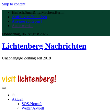
Skip to content
Einfach.SmartCity.Machen:Berlin!
-
Artikel veröffentlichen
|
Anzeige aufgeben |
Autor werden
Donnerstag, 06. August 2026
Lichtenberg Nachrichten
Unabhängige Zeitung seit 2018
Aktuell
SOS-Notrufe
Wetter Aktuell