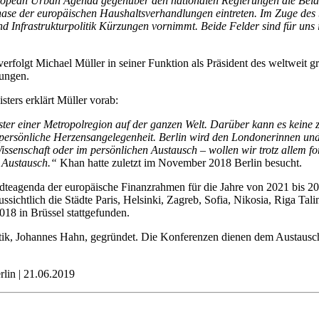
ean Urban Agenda gegenüber den nationalen Regierungen die Belange
e Phase der europäischen Haushaltsverhandlungen eintreten. Im Zuge des
 Infrastrukturpolitik Kürzungen vornimmt. Beide Felder sind für uns 
verfolgt Michael Müller in seiner Funktion als Präsident des weltweit 
rungen.
sters erklärt Müller vorab:
ter einer Metropolregion auf der ganzen Welt. Darüber kann es keine 
 persönliche Herzensangelegenheit. Berlin wird den Londonerinnen un
issenschaft oder im persönlichen Austausch – wollen wir trotz allem for
n Austausch.“
Khan hatte zuletzt im November 2018 Berlin besucht.
dteagenda der europäische Finanzrahmen für die Jahre von 2021 bis 
ichtlich die Städte Paris, Helsinki, Zagreb, Sofia, Nikosia, Riga Tali
018 in Brüssel stattgefunden.
k, Johannes Hahn, gegründet. Die Konferenzen dienen dem Austausch 
rlin | 21.06.2019