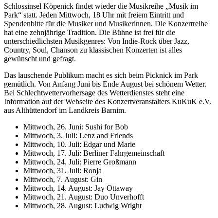
Schlossinsel Köpenick findet wieder die Musikreihe „Musik im
Park“ statt. Jeden Mittwoch, 18 Uhr mit freiem Eintritt und
Spendenbitte für die Musiker und Musikerinnen. Die Konzertreihe
hat eine zehnjährige Tradition. Die Bühne ist frei für die
unterschiedlichsten Musikgenres: Von Indie-Rock über Jazz,
Country, Soul, Chanson zu klassischen Konzerten ist alles
gewünscht und gefragt.
Das lauschende Publikum macht es sich beim Picknick im Park
gemütlich. Von Anfang Juni bis Ende August bei schönem Wetter.
Bei Schlechtwettervorhersage des Wetterdienstes steht eine
Information auf der Webseite des Konzertveranstalters KuKuK e.V.
aus Althüttendorf im Landkreis Barnim.
Mittwoch, 26. Juni: Sushi for Bob
Mittwoch, 3. Juli: Lenz and Friends
Mittwoch, 10. Juli: Edgar und Marie
Mittwoch, 17. Juli: Berliner Fahrgemeinschaft
Mittwoch, 24. Juli: Pierre Großmann
Mittwoch, 31. Juli: Ronja
Mittwoch, 7. August: Gin
Mittwoch, 14. August: Jay Ottaway
Mittwoch, 21. August: Duo Unverhofft
Mittwoch, 28. August: Ludwig Wright