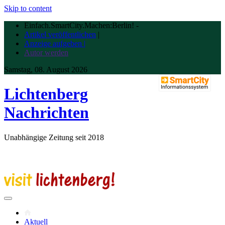
Skip to content
Einfach.SmartCity.Machen:Berlin!
-
Artikel veröffentlichen
|
Anzeige aufgeben |
Autor werden
Samstag, 08. August 2026
Lichtenberg
Nachrichten
Unabhängige Zeitung seit 2018
Aktuell