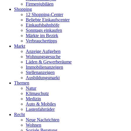
Firmenjubiläen
Shopping
12 Shopping-Center
Beliebte Einkaufscenter
Einkaufsbahnhöfe
Sonntags einkaufen
Märkte im Bezirk
Verbrauchertipps
Markt
Anzeige Aufgeben
Wohnungsgesuche
Läden & Gewerberäume
Immobilienanzeigen
Stellenanzeigen
Ausbildungsmarkt
Themen
Natur
Klimaschutz
Medizin
Auto & Mobiles
Lastenfahrräder
Recht
Neue Nachrichten
Wohnen
Soziale Beratung