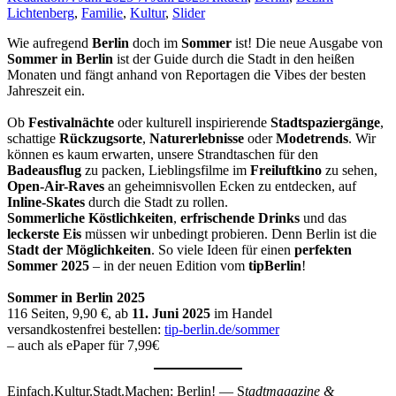
Lichtenberg
,
Familie
,
Kultur
,
Slider
Wie aufregend
Berlin
doch im
Sommer
ist! Die neue Ausgabe von
Sommer in Berlin
ist der Guide durch die Stadt in den heißen
Monaten und fängt anhand von Reportagen die Vibes der besten
Jahreszeit ein.
Ob
Festivalnächte
oder kulturell inspirierende
Stadtspaziergänge
,
schattige
Rückzugsorte
,
Naturerlebnisse
oder
Modetrends
. Wir
können es kaum erwarten, unsere Strandtaschen für den
Badeausflug
zu packen, Lieblingsfilme im
Freiluftkino
zu sehen,
Open-Air-Raves
an geheimnisvollen Ecken zu entdecken, auf
Inline-Skates
durch die Stadt zu rollen.
Sommerliche Köstlichkeiten
,
erfrischende Drinks
und das
leckerste
Eis
müssen wir unbedingt probieren. Denn Berlin ist die
Stadt der Möglichkeiten
. So viele Ideen für einen
perfekten
Sommer 2025
– in der neuen Edition vom
tipBerlin
!
Sommer in Berlin 2025
116 Seiten, 9,90 €, ab
11. Juni 2025
im Handel
versandkostenfrei bestellen:
tip-berlin.de/sommer
– auch als ePaper für 7,99€
Einfach.Kultur.Stadt.Machen: Berlin! — S
tadtmagazine &