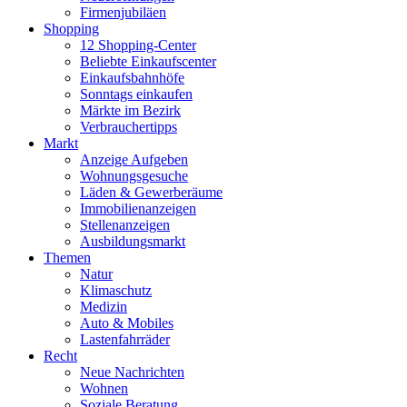
Firmenjubiläen
Shopping
12 Shopping-Center
Beliebte Einkaufscenter
Einkaufsbahnhöfe
Sonntags einkaufen
Märkte im Bezirk
Verbrauchertipps
Markt
Anzeige Aufgeben
Wohnungsgesuche
Läden & Gewerberäume
Immobilienanzeigen
Stellenanzeigen
Ausbildungsmarkt
Themen
Natur
Klimaschutz
Medizin
Auto & Mobiles
Lastenfahrräder
Recht
Neue Nachrichten
Wohnen
Soziale Beratung