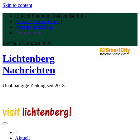
Skip to content
Einfach.SmartCity.Machen:Berlin!
-
Artikel veröffentlichen
|
Anzeige aufgeben |
Autor werden
Freitag, 07. August 2026
Lichtenberg
Nachrichten
Unabhängige Zeitung seit 2018
Aktuell