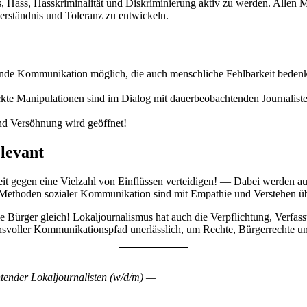
mus, Hass, Hasskriminalität und Diskriminierung aktiv zu werden. Alle
rständnis und Toleranz zu entwickeln.
ärende Kommunikation möglich, die auch menschliche Fehlbarkeit bedenkt
kte Manipulationen sind im Dialog mit dauerbeobachtenden Journalisten
und Versöhnung wird geöffnet!
levant
it gegen eine Vielzahl von Einflüssen verteidigen! — Dabei werden 
ethoden sozialer Kommunikation sind mit Empathie und Verstehen übe
Bürger gleich! Lokaljournalismus hat auch die Verpflichtung, Verfass
rauensvoller Kommunikationspfad unerlässlich, um Rechte, Bürgerrechte 
htender Lokaljournalisten (w/d/m) —