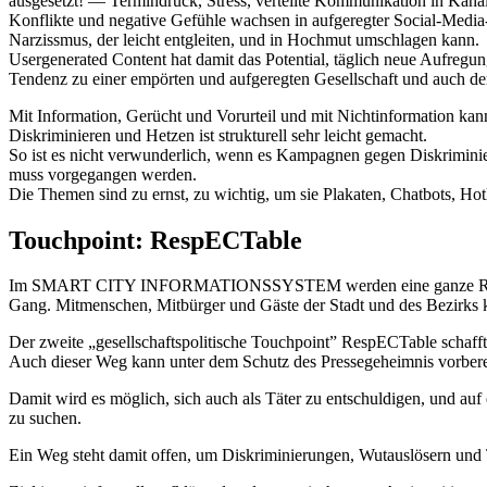
ausgesetzt! — Termindruck, Stress, verteilte Kommunikation in Kanä
Konflikte und negative Gefühle wachsen in aufgeregter Social-Media
Narzissmus, der leicht entgleiten, und in Hochmut umschlagen kann.
Usergenerated Content hat damit das Potential, täglich neue Aufregung
Tendenz zu einer empörten und aufgeregten Gesellschaft und auch der
Mit Information, Gerücht und Vorurteil und mit Nichtinformation ka
Diskriminieren und Hetzen ist strukturell sehr leicht gemacht.
So ist es nicht verwunderlich, wenn es Kampagnen gegen Diskrimini
muss vorgegangen werden.
Die Themen sind zu ernst, zu wichtig, um sie Plakaten, Chatbots, Hotl
Touchpoint: RespECTable
Im SMART CITY INFORMATIONSSYSTEM werden eine ganze Reihe weite
Gang. Mitmenschen, Mitbürger und Gäste der Stadt und des Bezirks k
Der zweite „gesellschaftspolitische Touchpoint” RespECTable schaff
Auch dieser Weg kann unter dem Schutz des Pressegeheimnis vorberei
Damit wird es möglich, sich auch als Täter zu entschuldigen, und a
zu suchen.
Ein Weg steht damit offen, um Diskriminierungen, Wutauslösern un