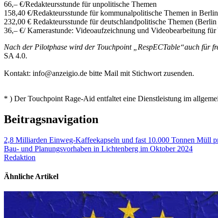
66,– €/Redakteursstunde für unpolitische Themen
158,40 €/Redakteursstunde für kommunalpolitische Themen in Berlin
232,00 € Redakteursstunde für deutschlandpolitische Themen (Berlin
36,– €/ Kamerastunde: Videoaufzeichnung und Videobearbeitung für
Nach der Pilotphase wird der Touchpoint „RespECTable“auch für fr
SA 4.0.
Kontakt: info@anzeigio.de bitte Mail mit Stichwort zusenden.
* ) Der Touchpoint Rage-Aid entfaltet eine Dienstleistung im allgemei
Beitragsnavigation
2,8 Milliarden Einweg-Kaffeekapseln und fast 10.000 Tonnen Müll p
Bau- und Planungsvorhaben in Lichtenberg im Oktober 2024
Redaktion
Ähnliche Artikel