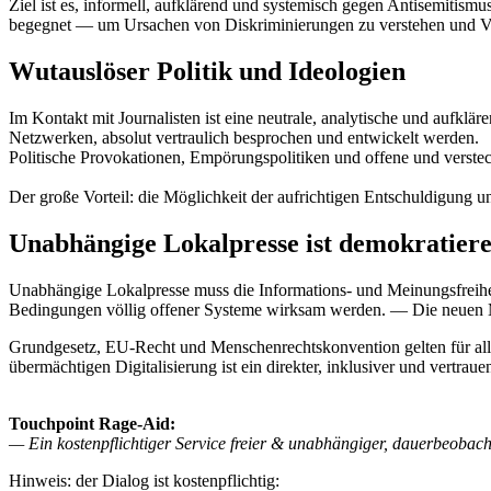
Ziel ist es, informell, aufklärend und systemisch gegen Antisemitis
begegnet — um Ursachen von Diskriminierungen zu verstehen und Ve
Wutauslöser Politik und Ideologien
Im Kontakt mit Journalisten ist eine neutrale, analytische und aufkl
Netzwerken, absolut vertraulich besprochen und entwickelt werden.
Politische Provokationen, Empörungspolitiken und offene und verstec
Der große Vorteil: die Möglichkeit der aufrichtigen Entschuldigung 
Unabhängige Lokalpresse ist demokratiere
Unabhängige Lokalpresse muss die Informations- und Meinungsfreihe
Bedingungen völlig offener Systeme wirksam werden. — Die neuen M
Grundgesetz, EU-Recht und Menschenrechtskonvention gelten für alle 
übermächtigen Digitalisierung ist ein direkter, inklusiver und vert
Touchpoint Rage-Aid:
— Ein kostenpflichtiger Service freier & unabhängiger, dauerbeobac
Hinweis: der Dialog ist kostenpflichtig: