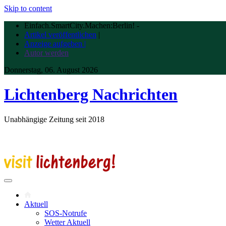
Skip to content
Einfach.SmartCity.Machen:Berlin!
-
Artikel veröffentlichen
|
Anzeige aufgeben |
Autor werden
Donnerstag, 06. August 2026
Lichtenberg Nachrichten
Unabhängige Zeitung seit 2018
Aktuell
SOS-Notrufe
Wetter Aktuell