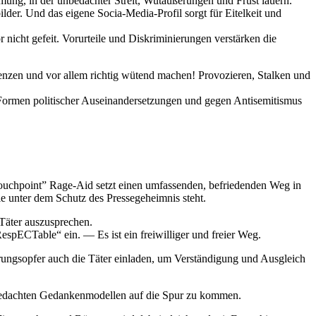
ung, in der unbedachter Streit, Wutäußerungen und Frust lauern.
er. Und das eigene Socia-Media-Profil sorgt für Eitelkeit und
 nicht gefeit. Vorurteile und Diskriminierungen verstärken die
enzen und vor allem richtig wütend machen! Provozieren, Stalken und
Formen politischer Auseinandersetzungen und gegen Antisemitismus
hpoint” Rage-Aid setzt einen umfassenden, befriedenden Weg in
e unter dem Schutz des Pressegeheimnis steht.
Täter auszusprechen.
pECTable“ ein. — Es ist ein freiwilliger und freier Weg.
rungsopfer auch die Täter einladen, um Verständigung und Ausgleich
nbedachten Gedankenmodellen auf die Spur zu kommen.