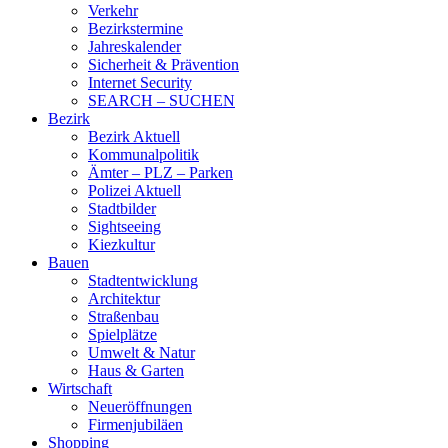
Verkehr
Bezirkstermine
Jahreskalender
Sicherheit & Prävention
Internet Security
SEARCH – SUCHEN
Bezirk
Bezirk Aktuell
Kommunalpolitik
Ämter – PLZ – Parken
Polizei Aktuell
Stadtbilder
Sightseeing
Kiezkultur
Bauen
Stadtentwicklung
Architektur
Straßenbau
Spielplätze
Umwelt & Natur
Haus & Garten
Wirtschaft
Neueröffnungen
Firmenjubiläen
Shopping