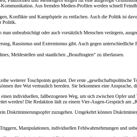
len, Plattformen und Messengern sorgen für eine aufgeregte Grundstimm
-Kommunikation. Aus fremden Medien-Profilen werden schnell Feindbild
en, Konflikte und Kampfspiele zu entfachen. Auch die Politik ist davor
 Politik.
nn man unbeabsichtigt oder auch vorsätzlich Menschen verärgern, ausgr
erung, Rassismus und Extremismus gibt. Auch gegen unterschiedliche 
ines, Meldestellen und staatlichen „Beauftragten“ zu überlassen.
rer Touchpoints geplant. Der erste „gesellschaftspolitische Touc
önnen ihre Wut vertraulich bereden. Sie bekommen eine Ansprache, di
t einen individuellen, fallbezogenen Weg, um sich zwischen Opfer und 
tet werden! Die Redaktion lädt zu einem Vier-Augen-Gespräch am „Res
uf ein Diskriminierungsopfer zuzugehen. Umgekehrt können Diskriminie
d Triggern, Manipulationen, individuellen Fehlwahrnehmungen und u