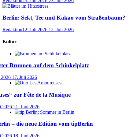
Redaktion
23. Juli 2026
23. Juli 2026
Berlin: Sekt, Tee und Kakao vom Straßenbaum?
Redaktion
12. Juli 2026
12. Juli 2026
Kultur
ster Brunnen auf dem Schinkelplatz
i 2026
17. Juli 2026
ses“ zur Fête de la Musique
i 2026
21. Juni 2026
lin – die neue Edition vom tipBerlin
i 2026
18. Juni 2026