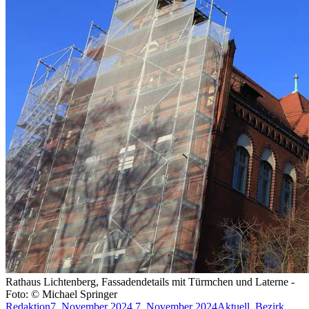
Rathaus Lichtenberg, Fassadendetails mit Türmchen und Laterne -
Foto: © Michael Springer
Redaktion
7. November 2024
7. November 2024
Aktuell
,
Bezirk