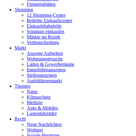
Firmenjubiläen
Shopping
12 Shopping-Center
Beliebte Einkaufscenter
Einkaufsbahnhöfe
Sonntags einkaufen
Märkte im Bezirk
Verbrauchertipps
Markt
Anzeige Aufgeben
Wohnungsgesuche
Läden & Gewerberäume
Immobilienanzeigen
Stellenanzeigen
Ausbildungsmarkt
Themen
Natur
Klimaschutz
Medizin
Auto & Mobiles
Lastenfahrräder
Recht
Neue Nachrichten
Wohnen
Soziale Beratung