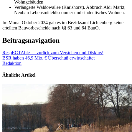
Wohngebäuden
Verlängerte Waldowallee (Karlshorst). Abbruch Aldi-Markt,
Neubau Lebensmitteldiscounter und studentisches Wohnen.
Im Monat Oktober 2024 gab es im Bezirksamt Lichtenberg keine
erteilten Bauvorbescheide nach §§ 63 und 64 BauO.
Beitragsnavigation
RespECTAble — zurück zum Verstehen und Diskurs!
BSR haben 46,9 Mio. € Überschuß erwirtschaftet
Redaktion
Ähnliche Artikel