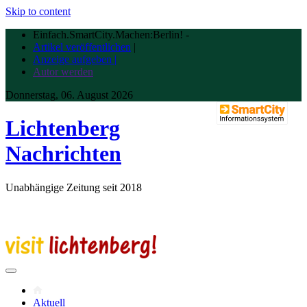
Skip to content
Einfach.SmartCity.Machen:Berlin!
-
Artikel veröffentlichen
|
Anzeige aufgeben |
Autor werden
Donnerstag, 06. August 2026
Lichtenberg
Nachrichten
Unabhängige Zeitung seit 2018
Aktuell