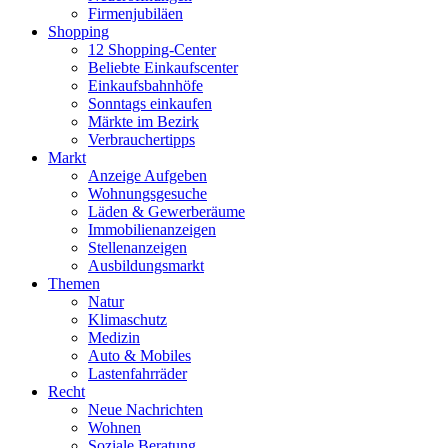
Firmenjubiläen
Shopping
12 Shopping-Center
Beliebte Einkaufscenter
Einkaufsbahnhöfe
Sonntags einkaufen
Märkte im Bezirk
Verbrauchertipps
Markt
Anzeige Aufgeben
Wohnungsgesuche
Läden & Gewerberäume
Immobilienanzeigen
Stellenanzeigen
Ausbildungsmarkt
Themen
Natur
Klimaschutz
Medizin
Auto & Mobiles
Lastenfahrräder
Recht
Neue Nachrichten
Wohnen
Soziale Beratung