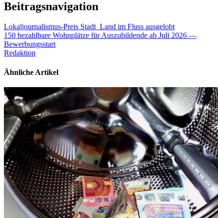
Beitragsnavigation
Lokaljournalismus-Preis Stadt_Land im Fluss ausgelobt
150 bezahlbare Wohnplätze für Auszubildende ab Juli 2026 —
Bewerbungsstart
Redaktion
Ähnliche Artikel