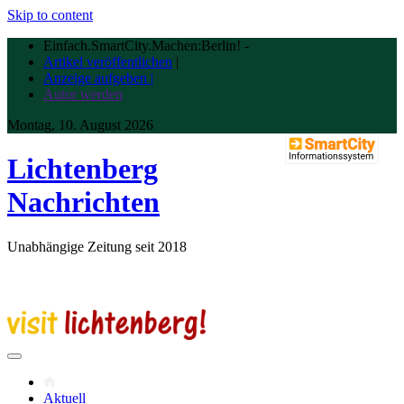
Skip to content
Einfach.SmartCity.Machen:Berlin!
-
Artikel veröffentlichen
|
Anzeige aufgeben |
Autor werden
Montag, 10. August 2026
Lichtenberg
Nachrichten
Unabhängige Zeitung seit 2018
Aktuell