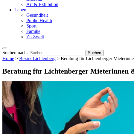
Art & Exhibition
Leben
Gesundheit
Public Health
Sport
Familie
Zu Zweit
Suchen nach:
Home
>
Bezirk Lichtenberg
>
Beratung für Lichtenberger Mieterinn
Beratung für Lichtenberger Mieterinnen 