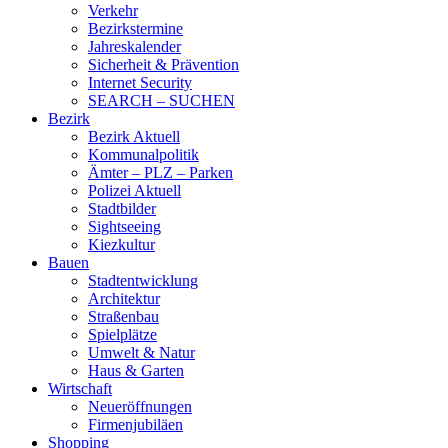
Verkehr
Bezirkstermine
Jahreskalender
Sicherheit & Prävention
Internet Security
SEARCH – SUCHEN
Bezirk
Bezirk Aktuell
Kommunalpolitik
Ämter – PLZ – Parken
Polizei Aktuell
Stadtbilder
Sightseeing
Kiezkultur
Bauen
Stadtentwicklung
Architektur
Straßenbau
Spielplätze
Umwelt & Natur
Haus & Garten
Wirtschaft
Neueröffnungen
Firmenjubiläen
Shopping