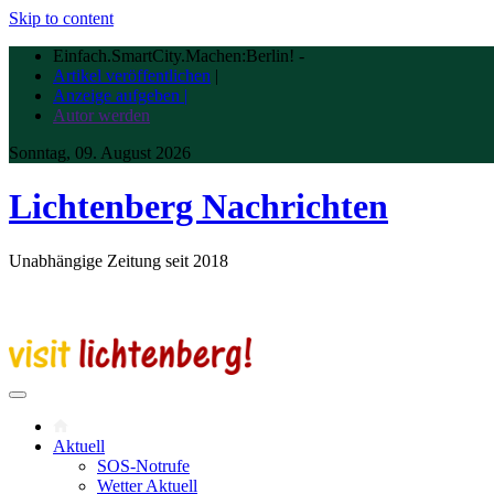
Skip to content
Einfach.SmartCity.Machen:Berlin!
-
Artikel veröffentlichen
|
Anzeige aufgeben |
Autor werden
Sonntag, 09. August 2026
Lichtenberg Nachrichten
Unabhängige Zeitung seit 2018
Aktuell
SOS-Notrufe
Wetter Aktuell