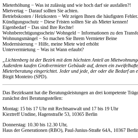
Mieterhöhung − Was ist zulässig und wie hoch darf sie ausfallen?!
Mietvertag − Darauf sollten Sie achten.
Betriebskosten / Heizkosten − Wir zeigen Ihnen die häufigsten Fehler.
Kündigungsschutz − Diese Fristen sollten Sie als Mieter kennen!
Eigenbedarf − Das sind Ihre Rechte!
Wohnberechtigungsschein/ Wohngeld − Informationen zu den Transfe
Wohnungsmängel − So machen Sie Ihrem Vermieter Beine
Modernisierung − Hilfe, meine Miete wird erhöht
Untervermietung − Was ist Wann erlaubt?
„Lichtenberg ist der Bezirk mit dem höchsten Anteil an Mietwohnunge
Außerdem kaufen Großvermieter Gebäude auf, denen ein zweifelhafter
Mieterberatung eingerichtet. Jeder und jede, der oder die Bedarf an
Birgit Monteiro (SPD).
Das Bezirksamt hat die Beratungsleistungen an drei kompetente Träg
zunächst drei Beratungsstellen:
Montag: 15 bis 17 Uhr mit Rechtsanwalt und 17 bis 19 Uhr
Kieztreff Undine, Hagenstraẞe 53, 10365 Berlin
Donnerstag: 10.30 bis 12.30 Uhr,
Haus der Generationen (RBO), Paul-Junius-Straße 64A, 10367 Berli