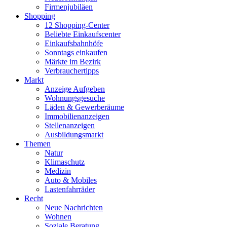
Firmenjubiläen
Shopping
12 Shopping-Center
Beliebte Einkaufscenter
Einkaufsbahnhöfe
Sonntags einkaufen
Märkte im Bezirk
Verbrauchertipps
Markt
Anzeige Aufgeben
Wohnungsgesuche
Läden & Gewerberäume
Immobilienanzeigen
Stellenanzeigen
Ausbildungsmarkt
Themen
Natur
Klimaschutz
Medizin
Auto & Mobiles
Lastenfahrräder
Recht
Neue Nachrichten
Wohnen
Soziale Beratung