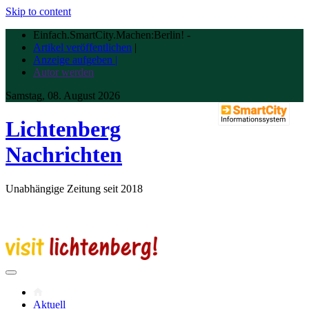
Skip to content
Einfach.SmartCity.Machen:Berlin!
-
Artikel veröffentlichen
|
Anzeige aufgeben |
Autor werden
Samstag, 08. August 2026
Lichtenberg
Nachrichten
Unabhängige Zeitung seit 2018
Aktuell