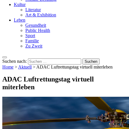
Kultur
Literatur
Art & Exhibition
Leben
Gesundheit
Public Health
Sport
Familie
Zu Zweit
Suchen nach:
Home
>
Aktuell
>
ADAC Luftrettungstag virtuell miterleben
ADAC Luftrettungstag virtuell
miterleben