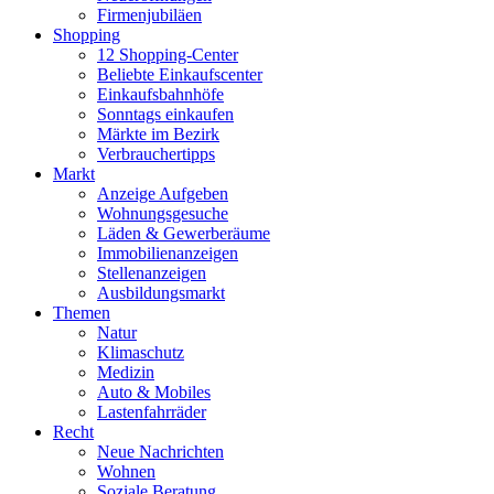
Firmenjubiläen
Shopping
12 Shopping-Center
Beliebte Einkaufscenter
Einkaufsbahnhöfe
Sonntags einkaufen
Märkte im Bezirk
Verbrauchertipps
Markt
Anzeige Aufgeben
Wohnungsgesuche
Läden & Gewerberäume
Immobilienanzeigen
Stellenanzeigen
Ausbildungsmarkt
Themen
Natur
Klimaschutz
Medizin
Auto & Mobiles
Lastenfahrräder
Recht
Neue Nachrichten
Wohnen
Soziale Beratung