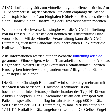
ADAC Luftrettung lädt zum virtuellen Tag der offenen Tür ein. Am
11. September ist Tag der offenen Tür, dann empfängt die Station
„Christoph Rheinland“ am Flughafen Köln/Bonn Besucher, die sich
einen Einblick in den Einsatzalltag der Crew verschaffen möchten.
Während der Hochwasserkatastrophe war die ADAC Luftrettung
voll im Einsatz. In kürzester Zeit konnten die Einsatzkräfte Hilfe
vorort leisten. Mit der virtuellen Veranstaltung kann die ADAC
Luftrettung auch trotz Pandemie Besuchern einen Blick hinter die
Kulissen eröffnen.
Alle Informationen werden auf der Webseite
luftrettung.adac.de
gesammelt. Filme zeigen, wie die Teamarbeit aussieht. Pilot Andreas
Hegenbarth, Notarzt Dr. Ingo Gräff und Notfallsanitäter Thorsten
Kruse geben Interviews und plaudern vom Alltag auf der Station
„Christoph Rheinland“.
Die Station „Christoph Rheinland“ wird seit 2002 gemeinsam mit
der Stadt Köln betrieben. „Christoph Rheinland“ ist ein
hochmoderner Intensivtransporthubschrauber des Typs H145 von
Airbus Helicopters. Der Hubschrauber ist auf den Transport von
Patienten spezialisiert und flog im Jahr 2020 knapp 600 Einsätze.
Seit Bestehen der ADAC Luftrettung im Jahr 1970 bis heute sind
1.111.111 Notfall-Einsätze angefordert worden. Die Gelben Engel