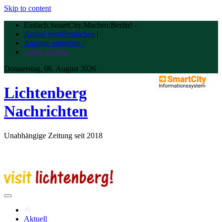
Skip to content
Einfach.SmartCity.Machen:Berlin!
-
Artikel veröffentlichen
|
Anzeige aufgeben |
Autor werden
Donnerstag, 06. August 2026
Lichtenberg
Nachrichten
Unabhängige Zeitung seit 2018
Aktuell