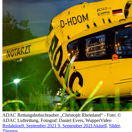
ADAC Rettungshubschrauber „Christoph Rheinland“ - Foto: ©
ADAC Luftrettung, Fotograf: Daniel Evers, WupperVideo
Redaktion
9. September 2021
9. September 2021
Aktuell
,
Slider
,
Themen