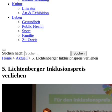
Kultur
Literatur
Art & Exhibition
Leben
Gesundheit
Public Health
Sport
Familie
Zu Zweit
Suchen nach:
Home
>
Aktuell
>
5. Lichtenberger Inklusionspreis verliehen
5. Lichtenberger Inklusionspreis
verliehen