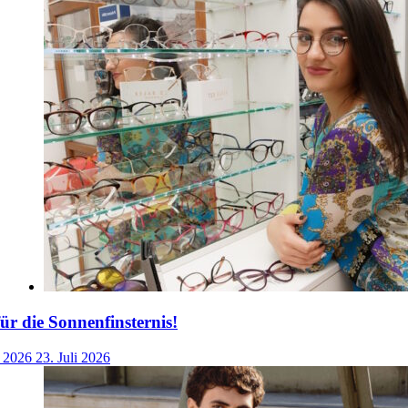
für die Sonnenfinsternis!
i 2026
23. Juli 2026