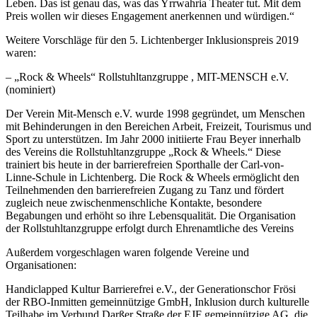
Leben. Das ist genau das, was das Yrrwahria Theater tut. Mit dem
Preis wollen wir dieses Engagement anerkennen und würdigen.“
Weitere Vorschläge für den 5. Lichtenberger Inklusionspreis 2019
waren:
– „Rock & Wheels“ Rollstuhltanzgruppe , MIT-MENSCH e.V.
(nominiert)
Der Verein Mit-Mensch e.V. wurde 1998 gegründet, um Menschen
mit Behinderungen in den Bereichen Arbeit, Freizeit, Tourismus und
Sport zu unterstützen. Im Jahr 2000 initiierte Frau Beyer innerhalb
des Vereins die Rollstuhltanzgruppe „Rock & Wheels.“ Diese
trainiert bis heute in der barrierefreien Sporthalle der Carl-von-
Linne-Schule in Lichtenberg. Die Rock & Wheels ermöglicht den
Teilnehmenden den barrierefreien Zugang zu Tanz und fördert
zugleich neue zwischenmenschliche Kontakte, besondere
Begabungen und erhöht so ihre Lebensqualität. Die Organisation
der Rollstuhltanzgruppe erfolgt durch Ehrenamtliche des Vereins
Außerdem vorgeschlagen waren folgende Vereine und
Organisationen:
Handiclapped Kultur Barrierefrei e.V., der Generationschor Frösi
der RBO-Inmitten gemeinnützige GmbH, Inklusion durch kulturelle
Teilhabe im Verbund Darßer Straße der EJF gemeinnützige AG, die