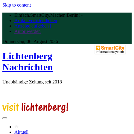
Skip to content
Einfach.SmartCity.Machen:Berlin!
-
Artikel veröffentlichen
|
Anzeige aufgeben |
Autor werden
Donnerstag, 06. August 2026
Lichtenberg
Nachrichten
Unabhängige Zeitung seit 2018
Aktuell