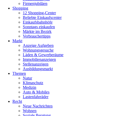
Firmenjubiläen
Shopping
12 Shopping-Center
Beliebte Einkaufscenter
Einkaufsbahnhöfe
Sonntags einkaufen
Märkte im Bezirk
Verbrauchertipps
Markt
Anzeige Aufgeben
Wohnungsgesuche
Läden & Gewerberäume
Immobilienanzeigen
Stellenanzeigen
Ausbildungsmarkt
Themen
Natur
Klimaschutz
Medizin
Auto & Mobiles
Lastenfahrräder
Recht
Neue Nachrichten
Wohnen
Soziale Beratung