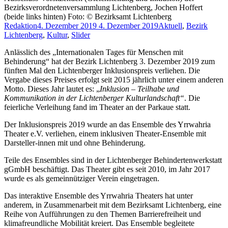
Bezirksverordnetenversammlung Lichtenberg, Jochen Hoffert
(beide links hinten) Foto: © Bezirksamt Lichtenberg
Redaktion
4. Dezember 2019
4. Dezember 2019
Aktuell
,
Bezirk
Lichtenberg
,
Kultur
,
Slider
Anlässlich des „Internationalen Tages für Menschen mit
Behinderung“ hat der Bezirk Lichtenberg 3. Dezember 2019 zum
fünften Mal den Lichtenberger Inklusionspreis verliehen. Die
Vergabe dieses Preises erfolgt seit 2015 jährlich unter einem anderen
Motto. Dieses Jahr lautet es: „
Inklusion – Teilhabe und
Kommunikation in der Lichtenberger Kulturlandschaft“
. Die
feierliche Verleihung fand im Theater an der Parkaue statt.
Der Inklusionspreis 2019 wurde an das Ensemble des Yrrwahria
Theater e.V. verliehen, einem inklusiven Theater-Ensemble mit
Darsteller-innen mit und ohne Behinderung.
Teile des Ensembles sind in der Lichtenberger Behindertenwerkstatt
gGmbH beschäftigt. Das Theater gibt es seit 2010, im Jahr 2017
wurde es als gemeinnütziger Verein eingetragen.
Das interaktive Ensemble des Yrrwahria Theaters hat unter
anderem, in Zusammenarbeit mit dem Bezirksamt Lichtenberg, eine
Reihe von Aufführungen zu den Themen Barrierefreiheit und
klimafreundliche Mobilität kreiert. Das Ensemble begleitete