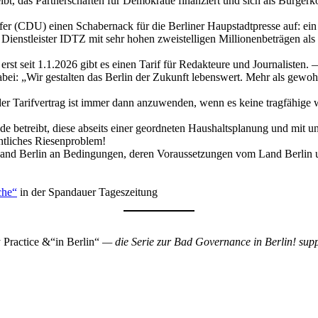
t, das Partnerschaften für Demokratie finanziert und sich als Bürgerko
er (CDU) einen Schabernack für die Berliner Haupstadtpresse auf: ein 
er Dienstleister IDTZ mit sehr hohen zweistelligen Millionenbeträgen a
erst seit 1.1.2026 gibt es einen Tarif für Redakteure und Journalisten.
: „Wir gestalten das Berlin der Zukunft lebenswert. Mehr als gewoh
r Tarifvertrag ist immer dann anzuwenden, wenn es keine tragfähige w
de betreibt, diese abseits einer geordneten Haushaltsplanung und mit u
chtliches Riesenproblem!
s Land Berlin an Bedingungen, deren Voraussetzungen vom Land Berlin
che“
in der Spandauer Tageszeitung
Practice &“in Berlin“
— die Serie zur Bad Governance in Berlin! sup