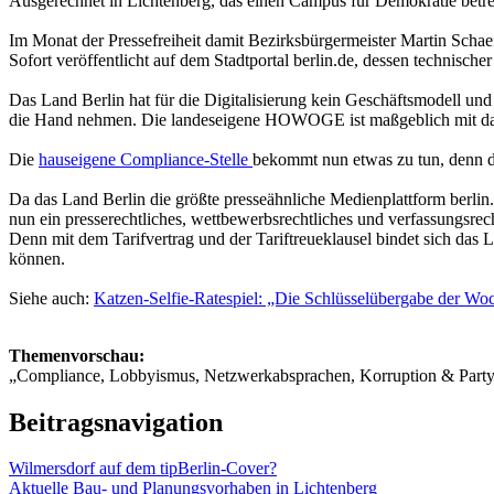
Ausgerechnet in Lichtenberg, das einen Campus für Demokratie betreib
Im Monat der Pressefreiheit damit Bezirksbürgermeister Martin Schaef
Sofort veröffentlicht auf dem Stadtportal berlin.de, dessen technisch
Das Land Berlin hat für die Digitalisierung kein Geschäftsmodell und 
die Hand nehmen. Die landeseigene HOWOGE ist maßgeblich mit dabei
Die
hauseigene Compliance-Stelle
bekommt nun etwas zu tun, denn de
Da das Land Berlin die größte presseähnliche Medienplattform berlin.
nun ein presserechtliches, wettbewerbsrechtliches und verfassungsre
Denn mit dem Tarifvertrag und der Tariftreueklausel bindet sich da
können.
Siehe auch:
Katzen-Selfie-Ratespiel: „Die Schlüsselübergabe der Wo
Themenvorschau:
„Compliance, Lobbyismus, Netzwerkabsprachen, Korruption & Party 
Beitragsnavigation
Wilmersdorf auf dem tipBerlin-Cover?
Aktuelle Bau- und Planungsvorhaben in Lichtenberg