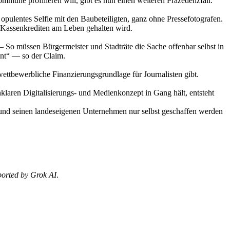
mmune profilieren will, gibt es nun einen weiteren Präzedenzfall.
opulentes Selfie mit den Baubeteiligten, ganz ohne Pressefotografen.
ls Kassenkrediten am Leben gehalten wird.
 — So müssen Bürgermeister und Stadträte die Sache offenbar selbst in
nt“ — so der Claim.
ettbewerbliche Finanzierungsgrundlage für Journalisten gibt.
nklaren Digitalisierungs- und Medienkonzept in Gang hält, entsteht
 und seinen landeseigenen Unternehmen nur selbst geschaffen werden
ported by Grok AI
.