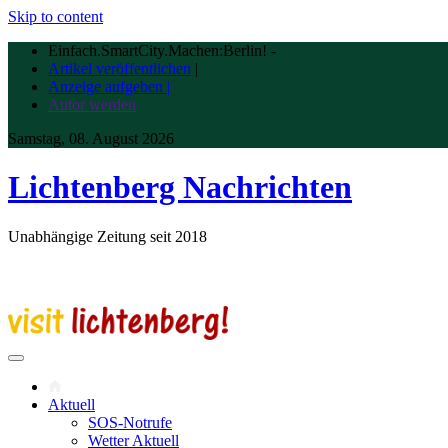
Skip to content
Einfach.SmartCity.Machen:Berlin!
-
Artikel veröffentlichen
|
Anzeige aufgeben |
Autor werden
Samstag, 08. August 2026
Lichtenberg Nachrichten
Unabhängige Zeitung seit 2018
Aktuell
SOS-Notrufe
Wetter Aktuell