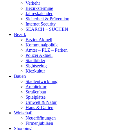
Verkehr
Bezirkstermine
Jahreskalender
Sicherheit & Prävention
Internet Security
SEARCH – SUCHEN
Bezirk
Bezirk Aktuell
Kommunalpolitik
Ämter – PLZ – Parken
Polizei Aktuell
Stadtbilder
Sightseeing
Kiezkultur
Bauen
Stadtentwicklung
Architektur
Straßenbau
Spielplätze
Umwelt & Natur
Haus & Garten
Wirtschaft
Neueröffnungen
Firmenjubiläen
Shopping