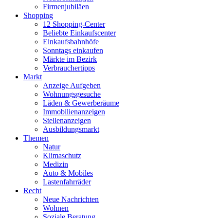
Firmenjubiläen
Shopping
12 Shopping-Center
Beliebte Einkaufscenter
Einkaufsbahnhöfe
Sonntags einkaufen
Märkte im Bezirk
Verbrauchertipps
Markt
Anzeige Aufgeben
Wohnungsgesuche
Läden & Gewerberäume
Immobilienanzeigen
Stellenanzeigen
Ausbildungsmarkt
Themen
Natur
Klimaschutz
Medizin
Auto & Mobiles
Lastenfahrräder
Recht
Neue Nachrichten
Wohnen
Soziale Beratung