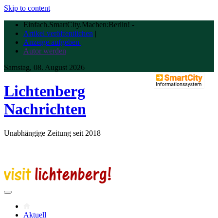
Skip to content
Einfach.SmartCity.Machen:Berlin!
-
Artikel veröffentlichen
|
Anzeige aufgeben |
Autor werden
Samstag, 08. August 2026
Lichtenberg
Nachrichten
Unabhängige Zeitung seit 2018
Aktuell