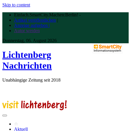
Skip to content
Einfach.SmartCity.Machen:Berlin!
-
Artikel veröffentlichen
|
Anzeige aufgeben |
Autor werden
Donnerstag, 06. August 2026
Lichtenberg
Nachrichten
Unabhängige Zeitung seit 2018
Aktuell