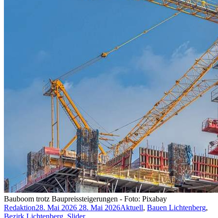
Bauboom trotz Baupreissteigerungen - Foto: Pixabay
Redaktion
28. Mai 2026
28. Mai 2026
Aktuell
,
Bauen Lichtenberg
,
Bezirk Lichtenberg
,
Slider