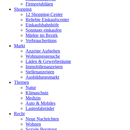
Firmenjubiläen
Shopping
12 Shopping-Center
Beliebte Einkaufscenter
Einkaufsbahnhöfe
Sonntags einkaufen
Märkte im Bezirk
Verbrauchertipps
Markt
Anzeige Aufgeben
Wohnungsgesuche
Läden & Gewerberäume
Immobilienanzeigen
Stellenanzeigen
Ausbildungsmarkt
Themen
Natur
Klimaschutz
Medizin
Auto & Mobiles
Lastenfahrräder
Recht
Neue Nachrichten
Wohnen
Soziale Beratung