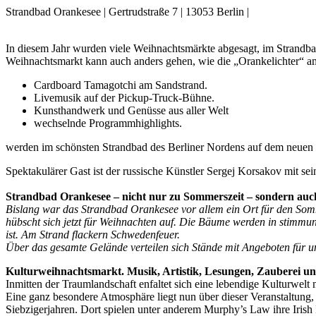
Strandbad Orankesee | Gertrudstraße 7 | 13053 Berlin |
In diesem Jahr wurden viele Weihnachtsmärkte abgesagt, im Strandba
Weihnachtsmarkt kann auch anders gehen, wie die „Orankelichter“ a
Cardboard Tamagotchi am Sandstrand.
Livemusik auf der Pickup-Truck-Bühne.
Kunsthandwerk und Genüsse aus aller Welt
wechselnde Programmhighlights.
werden im schönsten Strandbad des Berliner Nordens auf dem neuen 
Spektakulärer Gast ist der russische Künstler Sergej Korsakov mit s
Strandbad Orankesee – nicht nur zu Sommerszeit – sondern auch
Bislang war das Strandbad Orankesee vor allem ein Ort für den So
hübscht sich jetzt für Weihnachten auf. Die Bäume werden in stimmung
ist. Am Strand flackern Schwedenfeuer.
Über das gesamte Gelände verteilen sich Stände mit Angeboten für u
Kulturweihnachtsmarkt. Musik, Artistik, Lesungen, Zauberei un
Inmitten der Traumlandschaft enfaltet sich eine lebendige Kulturwelt 
Eine ganz besondere Atmosphäre liegt nun über dieser Veranstaltung
Siebzigerjahren. Dort spielen unter anderem Murphy’s Law ihre Irish