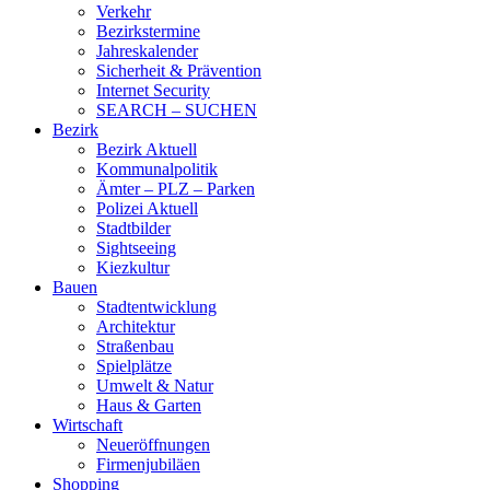
Verkehr
Bezirkstermine
Jahreskalender
Sicherheit & Prävention
Internet Security
SEARCH – SUCHEN
Bezirk
Bezirk Aktuell
Kommunalpolitik
Ämter – PLZ – Parken
Polizei Aktuell
Stadtbilder
Sightseeing
Kiezkultur
Bauen
Stadtentwicklung
Architektur
Straßenbau
Spielplätze
Umwelt & Natur
Haus & Garten
Wirtschaft
Neueröffnungen
Firmenjubiläen
Shopping