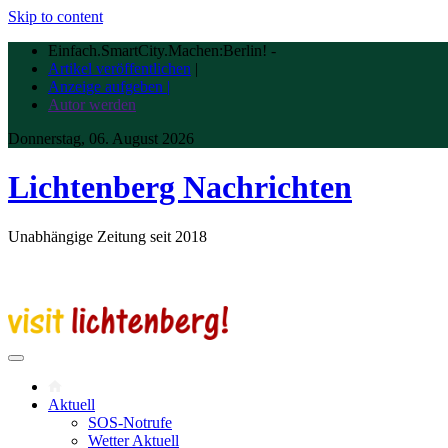
Skip to content
Einfach.SmartCity.Machen:Berlin!
-
Artikel veröffentlichen
|
Anzeige aufgeben |
Autor werden
Donnerstag, 06. August 2026
Lichtenberg Nachrichten
Unabhängige Zeitung seit 2018
Aktuell
SOS-Notrufe
Wetter Aktuell