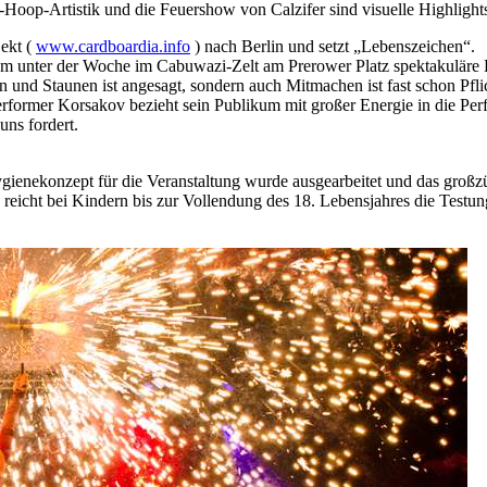
Hoop-Artistik und die Feuershow von Calzifer sind visuelle Highlight
jekt (
www.cardboardia.info
) nach Berlin und setzt „Lebenszeichen“.
m unter der Woche im Cabuwazi-Zelt am Prerower Platz spektakuläre F
nd Staunen ist angesagt, sondern auch Mitmachen ist fast schon Pflic
 Performer Korsakov bezieht sein Publikum mit großer Energie in die P
ns fordert.
gienekonzept für die Veranstaltung wurde ausgearbeitet und das großzü
reicht bei Kindern bis zur Vollendung des 18. Lebensjahres die Testung