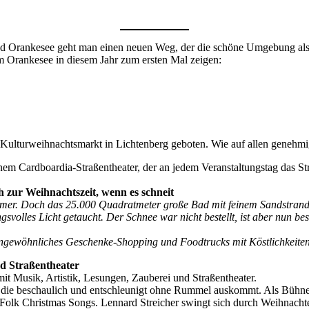
d Orankesee geht man einen neuen Weg, der die schöne Umgebung als Sz
m Orankesee in diesem Jahr zum ersten Mal zeigen:
Kulturweihnachtsmarkt in Lichtenberg geboten. Wie auf allen genehmi
einem Cardboardia-Straßentheater, der an jedem Veranstaltungstag das 
 zur Weihnachtszeit, wenn es schneit
mmer. Doch das 25.000 Quadratmeter große Bad mit feinem Sandstran
svolles Licht getaucht. Der Schnee war nicht bestellt, ist aber nun be
ngewöhnliches Geschenke-Shopping und Foodtrucks mit Köstlichkeiten 
d Straßentheater
mit Musik, Artistik, Lesungen, Zauberei und Straßentheater.
, die beschaulich und entschleunigt ohne Rummel auskommt. Als Bühne
 Folk Christmas Songs. Lennard Streicher swingt sich durch Weihnacht