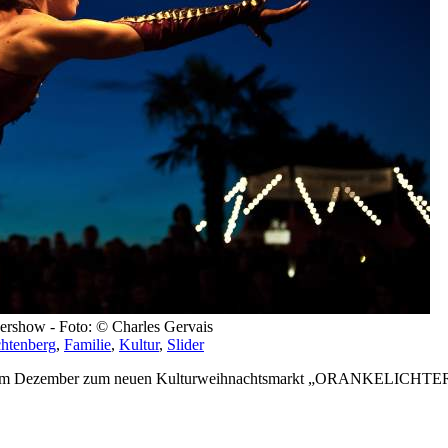
uershow - Foto: © Charles Gervais
chtenberg
,
Familie
,
Kultur
,
Slider
en im Dezember zum neuen Kulturweihnachtsmarkt „ORANKELICHTER