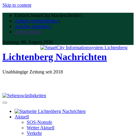
Skip to content
Einfach.SmartCity.Machen:Berlin!
-
Artikel veröffentlichen
|
Anzeige aufgeben |
Autor werden
Samstag, 08. August 2026
Lichtenberg Nachrichten
Unabhängige Zeitung seit 2018
Aktuell
SOS-Notrufe
Wetter Aktuell
Verkehr