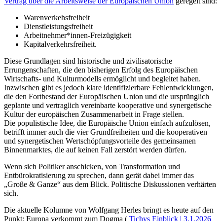
Vertrag über die Arbeitsweise der Europäischen Union
geregelt sind:
Warenverkehsfreiheit
Dienstleistungsfreiheit
Arbeitnehmer*innen-Freizügigkeit
Kapitalverkehrsfreiheit.
Diese Grundlagen sind historische und zivilisatorische
Errungenschaften, die den bisherigen Erfolg des Europäischen
Wirtschafts- und Kulturmodells ermöglicht und begleitet haben.
Inzwischen gibt es jedoch klare identifizierbare Fehlentwicklungen,
die den Fortbestand der Europäischen Union und die ursprünglich
geplante und vertraglich vereinbarte kooperative und synergetische
Kultur der europäischen Zusammenarbeit in Frage stellen.
Die populistische Idee, die Europäische Union einfach aufzulösen,
betrifft immer auch die vier Grundfreiheiten und die kooperativen
und synergetischen Wertschöpfungsvorteile des gemeinsamen
Binnenmarktes, die auf keinen Fall zerstört werden dürfen.
Wenn sich Politiker anschicken, von Transformation und
Entbürokratisierung zu sprechen, dann gerät dabei immer das
„Große & Ganze“ aus dem Blick. Politische Diskussionen verhärten
sich.
Die aktuelle Kolumne von Wolfgang Herles bringt es heute auf den
Punkt: Europa verkommt zum Dogma (
Tichys Einblick | 3.1.2026