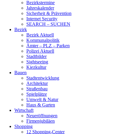
Bezirkstermine
Jahreskalender
Sicherheit & Prävention
Internet Security
SEARCH – SUCHEN
Bezirk
Bezirk Aktuell
Kommunalpolitik
Ämter – PLZ – Parken
Polizei Aktuell
Stadtbilder
Sightseeing
Kiezkultur
Bauen
Stadtentwicklung
Architektur
Straßenbau
Spielplätze
Umwelt & Natur
Haus & Garten
Wirtschaft
Neueröffnungen
Firmenjubiläen
Shopping
12 Shopping-Center