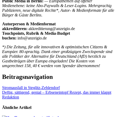
Public Media
in Berlin!
— Europathemen auf offener
Medienebene: keine Abo-Paywalls & Leser-Logins. Mehrsprachig
Publizieren, neue digitale Rechte*, Autor- & Medienformate für alle
Bürger & Gäste Berlins
.
Autorperson & Medienformat
akkreditieren:
akkreditierung@anzeigio.de
Touchpoints, Rubrik & Media-Budget
buchen:
info@anzeigio.de
*) Die Zeitung, für alle innovativen & optimistischen Citizens &
Europäer. 80-sprachig. Dank einer großzügigen Zweckspende sind
alle Politiker der Alternative für Deutschland (AfD) herzlich zu
Gastbeiträgen über Europa eingeladen! Die Kosten von
umgerechnet 158, 40 € werden vom Spender übernommen!
Beitragsnavigation
Stromausfall in Steglitz-Zehlendorf
Deftig, sättigend, genial – Erbseneintopf Rezept, das immer klappt
Redaktion
Ähnliche Artikel