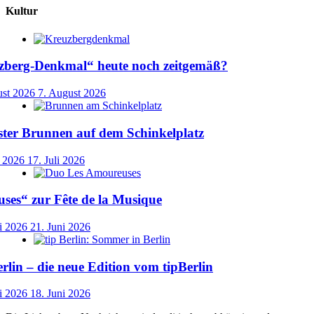
Kultur
uzberg-Denkmal“ heute noch zeitgemäß?
ust 2026
7. August 2026
ster Brunnen auf dem Schinkelplatz
i 2026
17. Juli 2026
ses“ zur Fête de la Musique
i 2026
21. Juni 2026
lin – die neue Edition vom tipBerlin
i 2026
18. Juni 2026