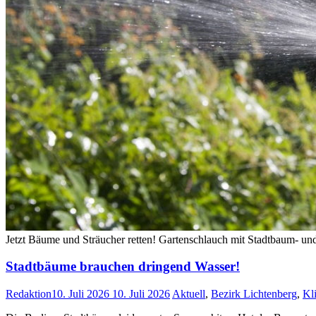
Jetzt Bäume und Sträucher retten! Gartenschlauch mit Stadtbaum- un
Stadtbäume brauchen dringend Wasser!
Redaktion
10. Juli 2026
10. Juli 2026
Aktuell
,
Bezirk Lichtenberg
,
Kl