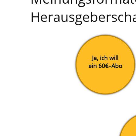
Herausgeberschaf
Ja, ich will
ein 60€–Abo